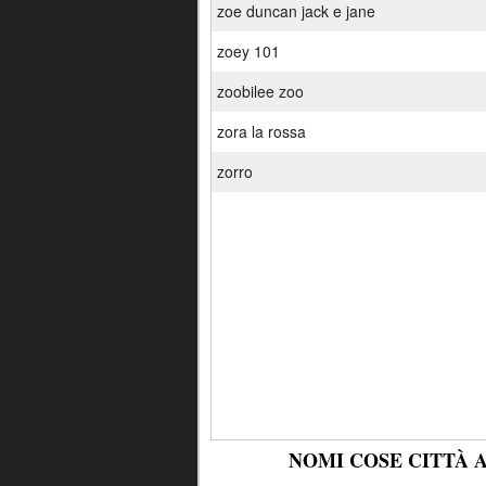
zoe duncan jack e jane
zoey 101
zoobilee zoo
zora la rossa
zorro
NOMI COSE CITTÀ 