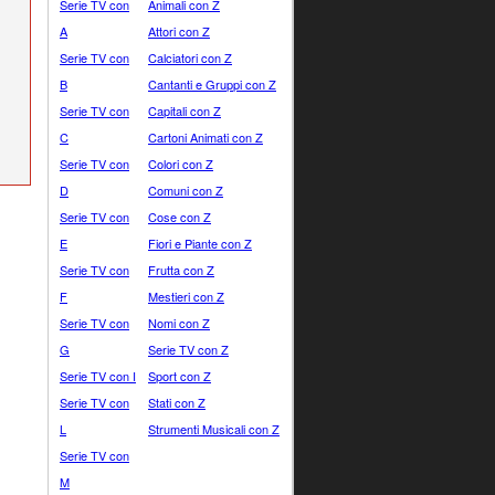
Serie TV con
Animali con Z
A
Attori con Z
Serie TV con
Calciatori con Z
B
Cantanti e Gruppi con Z
Serie TV con
Capitali con Z
C
Cartoni Animati con Z
Serie TV con
Colori con Z
D
Comuni con Z
Serie TV con
Cose con Z
E
Fiori e Piante con Z
Serie TV con
Frutta con Z
F
Mestieri con Z
Serie TV con
Nomi con Z
G
Serie TV con Z
Serie TV con I
Sport con Z
Serie TV con
Stati con Z
L
Strumenti Musicali con Z
Serie TV con
M