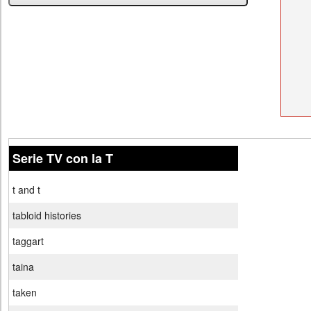
Serie TV con la T
t and t
tabloid histories
taggart
taina
taken