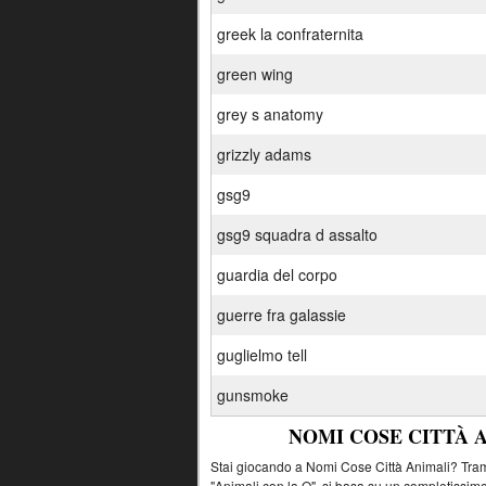
greek la confraternita
green wing
grey s anatomy
grizzly adams
gsg9
gsg9 squadra d assalto
guardia del corpo
guerre fra galassie
guglielmo tell
gunsmoke
NOMI COSE CITTÀ 
Stai giocando a Nomi Cose Città Animali? Tramit
"Animali con la Q", si basa su un completissimo