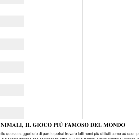
ANIMALI, IL GIOCO PIÙ FAMOSO DEL MONDO
e questo suggeritore di parole potrai trovare tutti nomi più difficili come ad esemp
 dizionario italiano che comprende oltre 700 mila termini. Prova subito! E' veloce, 