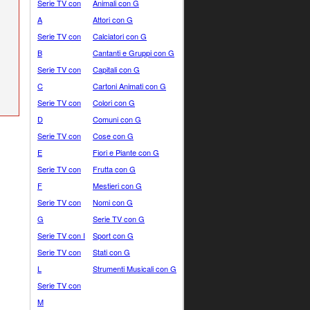
Serie TV con
Animali con G
A
Attori con G
Serie TV con
Calciatori con G
B
Cantanti e Gruppi con G
Serie TV con
Capitali con G
C
Cartoni Animati con G
Serie TV con
Colori con G
D
Comuni con G
Serie TV con
Cose con G
E
Fiori e Piante con G
Serie TV con
Frutta con G
F
Mestieri con G
Serie TV con
Nomi con G
G
Serie TV con G
Serie TV con I
Sport con G
Serie TV con
Stati con G
L
Strumenti Musicali con G
Serie TV con
M