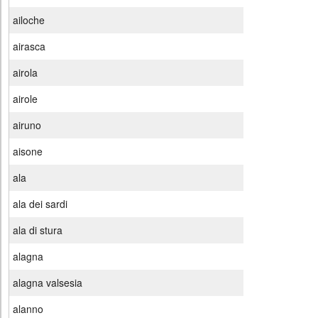
ailoche
airasca
airola
airole
airuno
aisone
ala
ala dei sardi
ala di stura
alagna
alagna valsesia
alanno