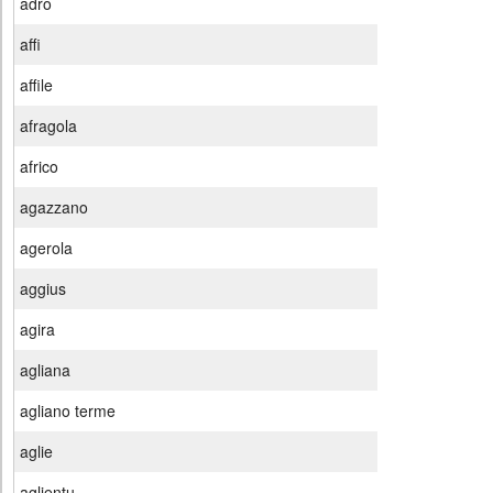
adro
affi
affile
afragola
africo
agazzano
agerola
aggius
agira
agliana
agliano terme
aglie
aglientu