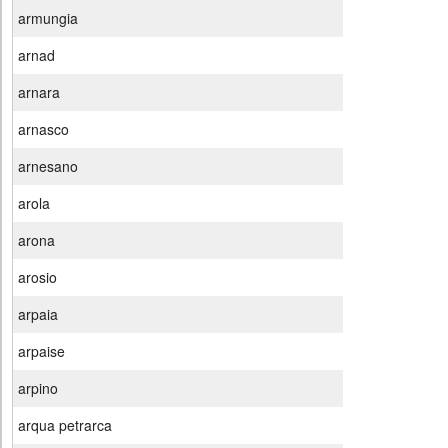
armungia
arnad
arnara
arnasco
arnesano
arola
arona
arosio
arpaia
arpaise
arpino
arqua petrarca