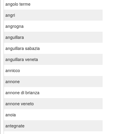
angolo terme
angri
angrogna
anguillara
anguillara sabazia
anguillara veneta
annicco
annone
annone di brianza
annone veneto
anoia
antegnate