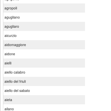
agropoli
agugliano
agugliaro
aicurzio
aidomaggiore
aidone
aielli
aiello calabro
aiello del friuli
aiello del sabato
aieta
ailano