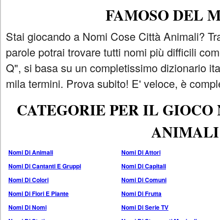
FAMOSO DEL 
Stai giocando a Nomi Cose Città Animali? Tra
parole potrai trovare tutti nomi più difficili 
Q", si basa su un completissimo dizionario i
mila termini. Prova subito! E' veloce, è comple
CATEGORIE PER IL GIOCO
ANIMALI
Nomi Di Animali
Nomi Di Attori
Nomi Di Cantanti E Gruppi
Nomi Di Capitali
Nomi Di Colori
Nomi Di Comuni
Nomi Di Fiori E Piante
Nomi Di Frutta
Nomi Di Nomi
Nomi Di Serie TV