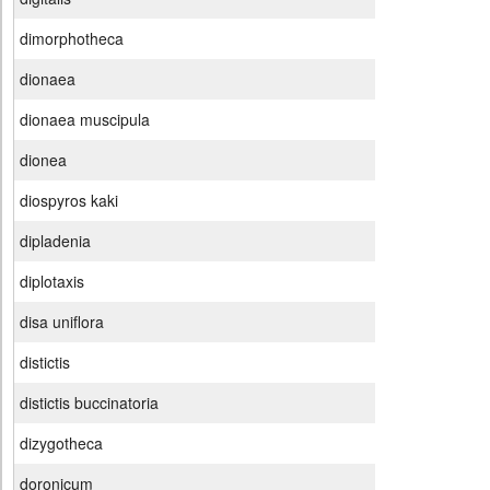
dimorphotheca
dionaea
dionaea muscipula
dionea
diospyros kaki
dipladenia
diplotaxis
disa uniflora
distictis
distictis buccinatoria
dizygotheca
doronicum