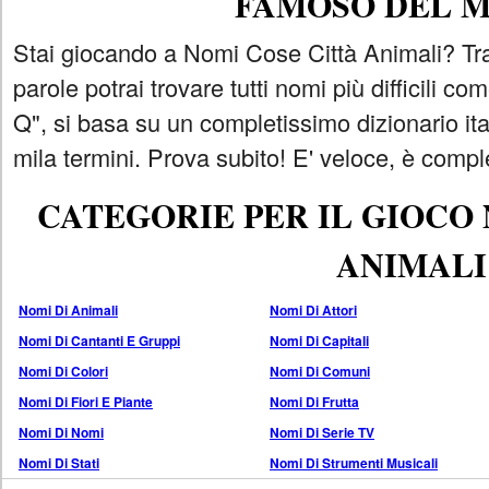
FAMOSO DEL 
Stai giocando a Nomi Cose Città Animali? Tra
parole potrai trovare tutti nomi più difficili 
Q", si basa su un completissimo dizionario i
mila termini. Prova subito! E' veloce, è comple
CATEGORIE PER IL GIOCO
ANIMALI
Nomi Di Animali
Nomi Di Attori
Nomi Di Cantanti E Gruppi
Nomi Di Capitali
Nomi Di Colori
Nomi Di Comuni
Nomi Di Fiori E Piante
Nomi Di Frutta
Nomi Di Nomi
Nomi Di Serie TV
Nomi Di Stati
Nomi Di Strumenti Musicali