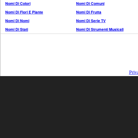
Nomi Di Colori
Nomi Di Comuni
Nomi Di Fiori E Piante
Nomi Di Frutta
Nomi Di Nomi
Nomi Di Serie TV
Nomi Di Stati
Nomi Di Strumenti Musicali
Priv