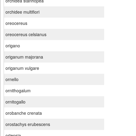
orchidea stanhopea
orchidee multifiori
oreocereus
oreocereus celsianus
origano
origanum majorana
origanum vulgare
ornello
ornithogalum
ornitogallo
orobanche crenata
orostachys erubescens
ortensia