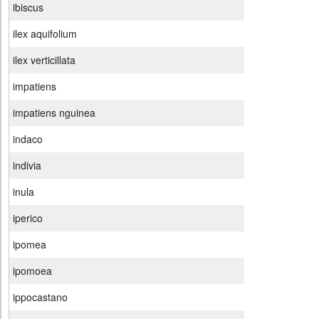
ibiscus
ilex aquifolium
ilex verticillata
impatiens
impatiens nguinea
indaco
indivia
inula
iperico
ipomea
ipomoea
ippocastano