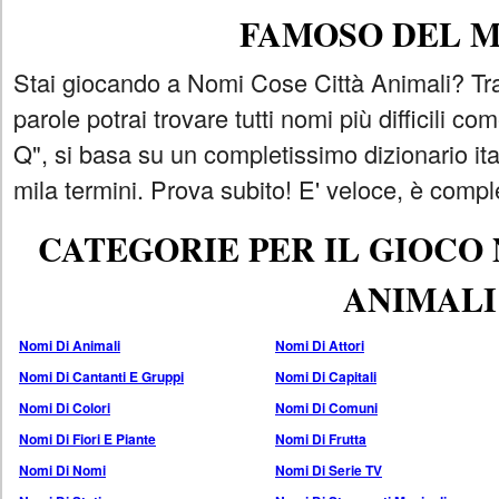
FAMOSO DEL 
Stai giocando a Nomi Cose Città Animali? Tra
parole potrai trovare tutti nomi più difficili 
Q", si basa su un completissimo dizionario i
mila termini. Prova subito! E' veloce, è comple
CATEGORIE PER IL GIOCO
ANIMALI
Nomi Di Animali
Nomi Di Attori
Nomi Di Cantanti E Gruppi
Nomi Di Capitali
Nomi Di Colori
Nomi Di Comuni
Nomi Di Fiori E Piante
Nomi Di Frutta
Nomi Di Nomi
Nomi Di Serie TV