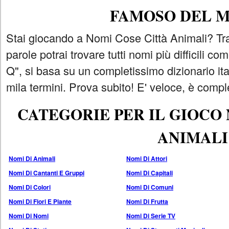
FAMOSO DEL 
Stai giocando a Nomi Cose Città Animali? Tra
parole potrai trovare tutti nomi più difficili 
Q", si basa su un completissimo dizionario i
mila termini. Prova subito! E' veloce, è comple
CATEGORIE PER IL GIOCO
ANIMALI
Nomi Di Animali
Nomi Di Attori
Nomi Di Cantanti E Gruppi
Nomi Di Capitali
Nomi Di Colori
Nomi Di Comuni
Nomi Di Fiori E Piante
Nomi Di Frutta
Nomi Di Nomi
Nomi Di Serie TV