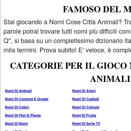
FAMOSO DEL 
Stai giocando a Nomi Cose Città Animali? Tra
parole potrai trovare tutti nomi più difficili 
Q", si basa su un completissimo dizionario i
mila termini. Prova subito! E' veloce, è comple
CATEGORIE PER IL GIOCO
ANIMALI
Nomi Di Animali
Nomi Di Attori
Nomi Di Cantanti E Gruppi
Nomi Di Capitali
Nomi Di Colori
Nomi Di Comuni
Nomi Di Fiori E Piante
Nomi Di Frutta
Nomi Di Nomi
Nomi Di Serie TV