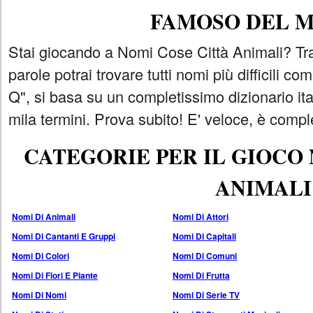
FAMOSO DEL 
Stai giocando a Nomi Cose Città Animali? Tra
parole potrai trovare tutti nomi più difficili 
Q", si basa su un completissimo dizionario i
mila termini. Prova subito! E' veloce, è comple
CATEGORIE PER IL GIOCO
ANIMALI
Nomi Di Animali
Nomi Di Attori
Nomi Di Cantanti E Gruppi
Nomi Di Capitali
Nomi Di Colori
Nomi Di Comuni
Nomi Di Fiori E Piante
Nomi Di Frutta
Nomi Di Nomi
Nomi Di Serie TV