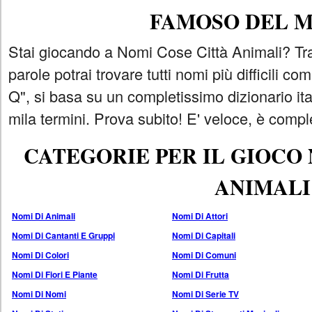
FAMOSO DEL 
Stai giocando a Nomi Cose Città Animali? Tra
parole potrai trovare tutti nomi più difficili 
Q", si basa su un completissimo dizionario i
mila termini. Prova subito! E' veloce, è comple
CATEGORIE PER IL GIOCO
ANIMALI
Nomi Di Animali
Nomi Di Attori
Nomi Di Cantanti E Gruppi
Nomi Di Capitali
Nomi Di Colori
Nomi Di Comuni
Nomi Di Fiori E Piante
Nomi Di Frutta
Nomi Di Nomi
Nomi Di Serie TV