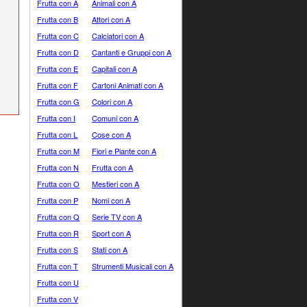
Frutta con A
Animali con A
Frutta con B
Attori con A
Frutta con C
Calciatori con A
Frutta con D
Cantanti e Gruppi con A
Frutta con E
Capitali con A
Frutta con F
Cartoni Animati con A
Frutta con G
Colori con A
Frutta con I
Comuni con A
Frutta con L
Cose con A
Frutta con M
Fiori e Piante con A
Frutta con N
Frutta con A
Frutta con O
Mestieri con A
Frutta con P
Nomi con A
Frutta con Q
Serie TV con A
Frutta con R
Sport con A
Frutta con S
Stati con A
Frutta con T
Strumenti Musicali con A
Frutta con U
Frutta con V