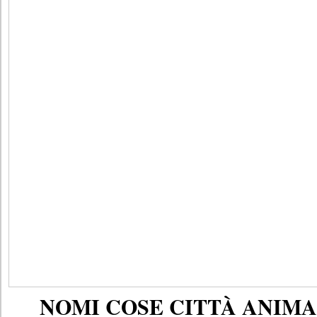
NOMI COSE CITTÀ ANIMAL