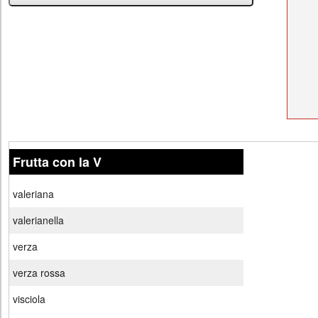
Frutta con la V
valeriana
valerianella
verza
verza rossa
visciola