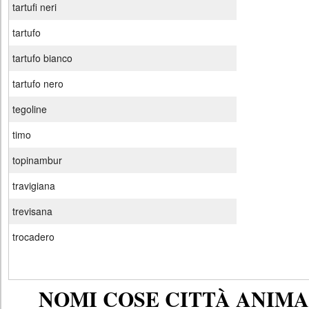
tartufi neri
tartufo
tartufo bianco
tartufo nero
tegoline
timo
topinambur
travigiana
trevisana
trocadero
NOMI COSE CITTÀ ANIMAL