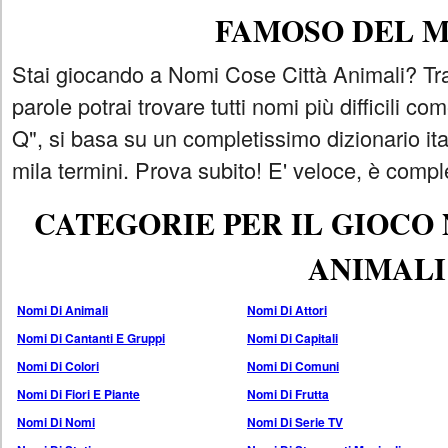
FAMOSO DEL 
Stai giocando a Nomi Cose Città Animali? Tra
parole potrai trovare tutti nomi più difficili 
Q", si basa su un completissimo dizionario i
mila termini. Prova subito! E' veloce, è comple
CATEGORIE PER IL GIOCO
ANIMALI
Nomi Di Animali
Nomi Di Attori
Nomi Di Cantanti E Gruppi
Nomi Di Capitali
Nomi Di Colori
Nomi Di Comuni
Nomi Di Fiori E Piante
Nomi Di Frutta
Nomi Di Nomi
Nomi Di Serie TV