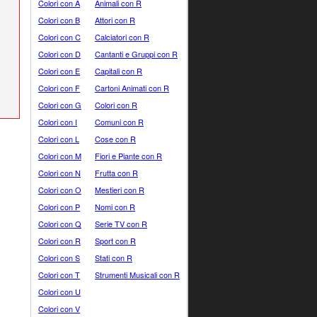
Colori con A
Animali con R
Colori con B
Attori con R
Colori con C
Calciatori con R
Colori con D
Cantanti e Gruppi con R
Colori con E
Capitali con R
Colori con F
Cartoni Animati con R
Colori con G
Colori con R
Colori con I
Comuni con R
Colori con L
Cose con R
Colori con M
Fiori e Piante con R
Colori con N
Frutta con R
Colori con O
Mestieri con R
Colori con P
Nomi con R
Colori con Q
Serie TV con R
Colori con R
Sport con R
Colori con S
Stati con R
Colori con T
Strumenti Musicali con R
Colori con U
Colori con V