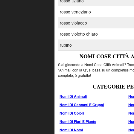
rosso tiziano
rosso veneziano
rosso violaceo
rosso violetto chiaro
rubino
NOMI COSE CITTÀ 
Stai giocando a Nomi Cose Città Animali? Tramit
"Animali con la Q", si basa su un completissimo
completo, è gratuito!
CATEGORIE PE
Nomi Di Animali
Nom
Nomi Di Cantanti E Gruppi
Nom
Nomi Di Colori
No
Nomi Di Fiori E Piante
Nom
Nomi Di Nomi
Nom