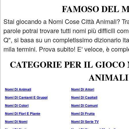
FAMOSO DEL 
Stai giocando a Nomi Cose Città Animali? Tra
parole potrai trovare tutti nomi più difficili 
Q", si basa su un completissimo dizionario i
mila termini. Prova subito! E' veloce, è comple
CATEGORIE PER IL GIOCO
ANIMALI
Nomi Di Animali
Nomi Di Attori
Nomi Di Cantanti E Gruppi
Nomi Di Capitali
Nomi Di Colori
Nomi Di Comuni
Nomi Di Fiori E Piante
Nomi Di Frutta
Nomi Di Nomi
Nomi Di Serie TV