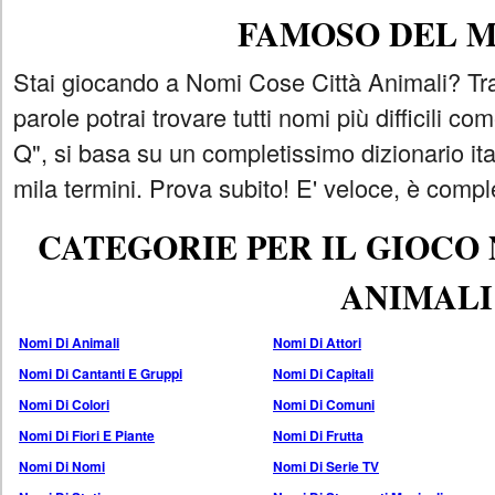
FAMOSO DEL 
Stai giocando a Nomi Cose Città Animali? Tra
parole potrai trovare tutti nomi più difficili 
Q", si basa su un completissimo dizionario i
mila termini. Prova subito! E' veloce, è comple
CATEGORIE PER IL GIOCO
ANIMALI
Nomi Di Animali
Nomi Di Attori
Nomi Di Cantanti E Gruppi
Nomi Di Capitali
Nomi Di Colori
Nomi Di Comuni
Nomi Di Fiori E Piante
Nomi Di Frutta
Nomi Di Nomi
Nomi Di Serie TV