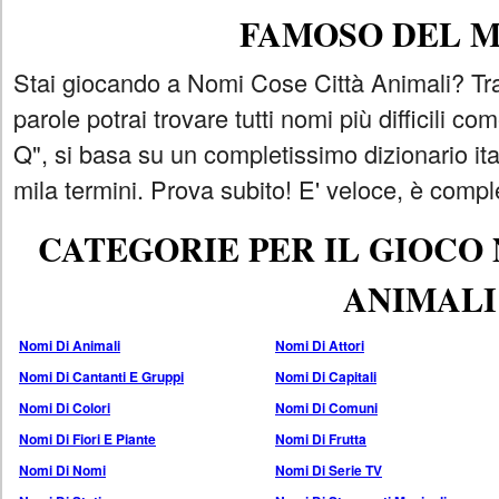
FAMOSO DEL 
Stai giocando a Nomi Cose Città Animali? Tra
parole potrai trovare tutti nomi più difficili 
Q", si basa su un completissimo dizionario i
mila termini. Prova subito! E' veloce, è comple
CATEGORIE PER IL GIOCO
ANIMALI
Nomi Di Animali
Nomi Di Attori
Nomi Di Cantanti E Gruppi
Nomi Di Capitali
Nomi Di Colori
Nomi Di Comuni
Nomi Di Fiori E Piante
Nomi Di Frutta
Nomi Di Nomi
Nomi Di Serie TV