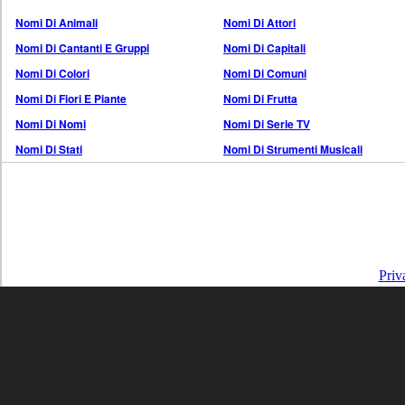
Nomi Di Animali
Nomi Di Attori
Nomi Di Cantanti E Gruppi
Nomi Di Capitali
Nomi Di Colori
Nomi Di Comuni
Nomi Di Fiori E Piante
Nomi Di Frutta
Nomi Di Nomi
Nomi Di Serie TV
Nomi Di Stati
Nomi Di Strumenti Musicali
Priv