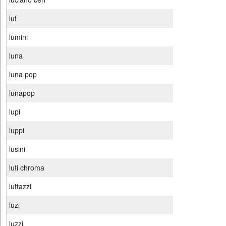
luf
lumini
luna
luna pop
lunapop
lupi
luppi
lusini
luti chroma
luttazzi
luzi
luzzi