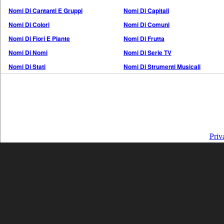
Nomi Di Cantanti E Gruppi
Nomi Di Capitali
Nomi Di Colori
Nomi Di Comuni
Nomi Di Fiori E Piante
Nomi Di Frutta
Nomi Di Nomi
Nomi Di Serie TV
Nomi Di Stati
Nomi Di Strumenti Musicali
Priv