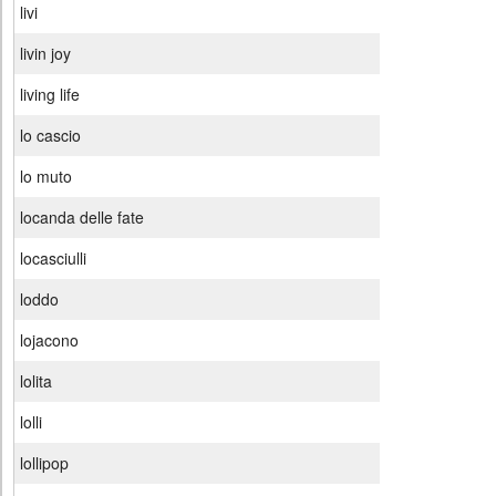
livi
livin joy
living life
lo cascio
lo muto
locanda delle fate
locasciulli
loddo
lojacono
lolita
lolli
lollipop