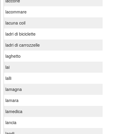
laccone
lacommare
lacuna coil
ladri di biciclette
ladri di carrozzelle
laghetto
lai
lalli
lamagna
lamara
lamedica
lancia
landi