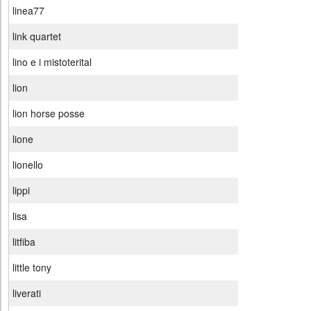
linea77
link quartet
lino e i mistoterital
lion
lion horse posse
lione
lionello
lippi
lisa
litfiba
little tony
liverati