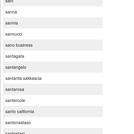
sani
sanna
sannia
sannucci
sano business
santagata
santangelo
santarita sakkascia
santarosa
santercole
santo california
santonastaso
santostasi