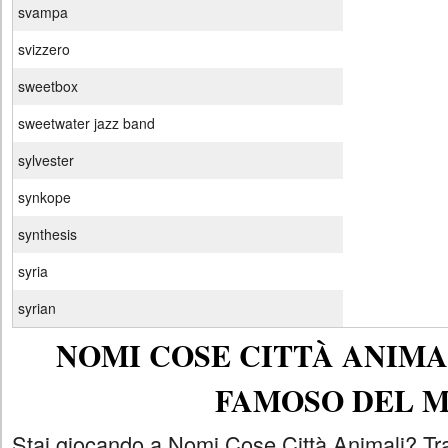
svampa
svizzero
sweetbox
sweetwater jazz band
sylvester
synkope
synthesis
syria
syrian
NOMI COSE CITTÀ ANIMAL
FAMOSO DEL 
Stai giocando a Nomi Cose Città Animali? Tra