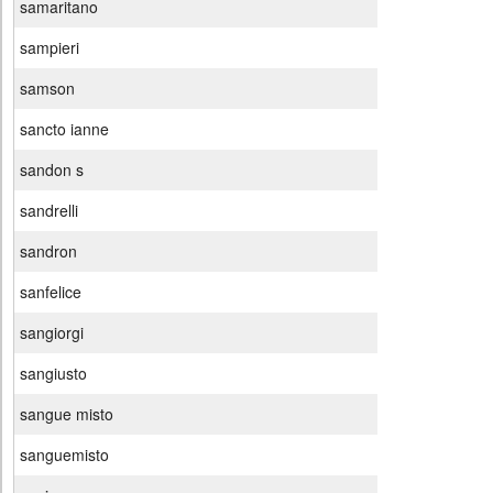
samaritano
sampieri
samson
sancto ianne
sandon s
sandrelli
sandron
sanfelice
sangiorgi
sangiusto
sangue misto
sanguemisto