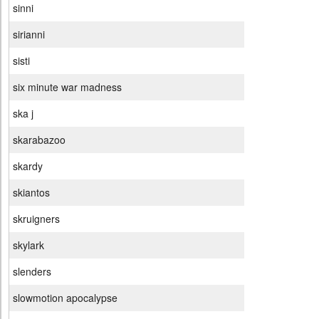
sinni
sirianni
sisti
six minute war madness
ska j
skarabazoo
skardy
skiantos
skruigners
skylark
slenders
slowmotion apocalypse