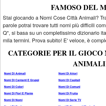
FAMOSO DEL 
Stai giocando a Nomi Cose Città Animali? Tra
parole potrai trovare tutti nomi più difficili 
Q", si basa su un completissimo dizionario i
mila termini. Prova subito! E' veloce, è comple
CATEGORIE PER IL GIOCO
ANIMALI
Nomi Di Animali
Nomi Di Attori
Nomi Di Cantanti E Gruppi
Nomi Di Capitali
Nomi Di Colori
Nomi Di Comuni
Nomi Di Fiori E Piante
Nomi Di Frutta
Nomi Di Nomi
Nomi Di Serie TV