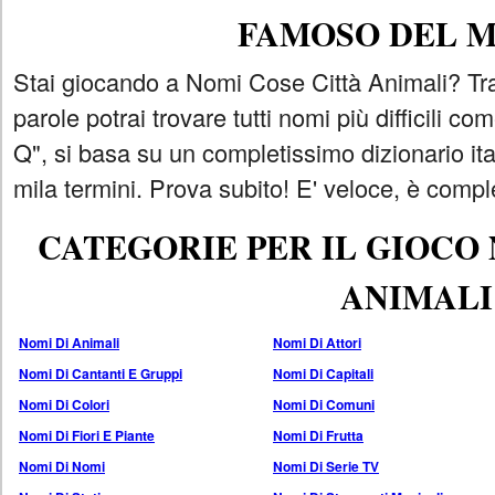
FAMOSO DEL 
Stai giocando a Nomi Cose Città Animali? Tra
parole potrai trovare tutti nomi più difficili 
Q", si basa su un completissimo dizionario i
mila termini. Prova subito! E' veloce, è comple
CATEGORIE PER IL GIOCO
ANIMALI
Nomi Di Animali
Nomi Di Attori
Nomi Di Cantanti E Gruppi
Nomi Di Capitali
Nomi Di Colori
Nomi Di Comuni
Nomi Di Fiori E Piante
Nomi Di Frutta
Nomi Di Nomi
Nomi Di Serie TV