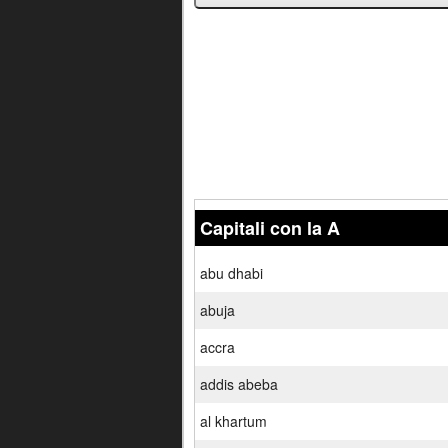
Capitali con la A
abu dhabi
abuja
accra
addis abeba
al khartum