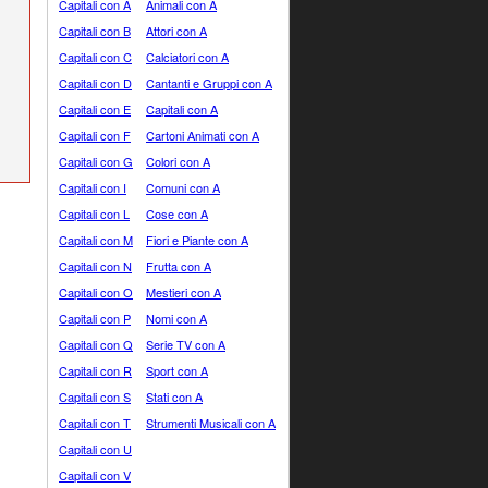
Capitali con A
Animali con A
Capitali con B
Attori con A
Capitali con C
Calciatori con A
Capitali con D
Cantanti e Gruppi con A
Capitali con E
Capitali con A
Capitali con F
Cartoni Animati con A
Capitali con G
Colori con A
Capitali con I
Comuni con A
Capitali con L
Cose con A
Capitali con M
Fiori e Piante con A
Capitali con N
Frutta con A
Capitali con O
Mestieri con A
Capitali con P
Nomi con A
Capitali con Q
Serie TV con A
Capitali con R
Sport con A
Capitali con S
Stati con A
Capitali con T
Strumenti Musicali con A
Capitali con U
Capitali con V