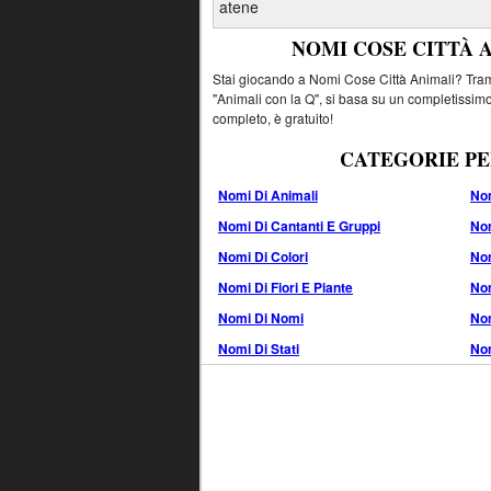
atene
NOMI COSE CITTÀ 
Stai giocando a Nomi Cose Città Animali? Tramit
"Animali con la Q", si basa su un completissimo
completo, è gratuito!
CATEGORIE PE
Nomi Di Animali
Nom
Nomi Di Cantanti E Gruppi
Nom
Nomi Di Colori
No
Nomi Di Fiori E Piante
Nom
Nomi Di Nomi
Nom
Nomi Di Stati
Nom