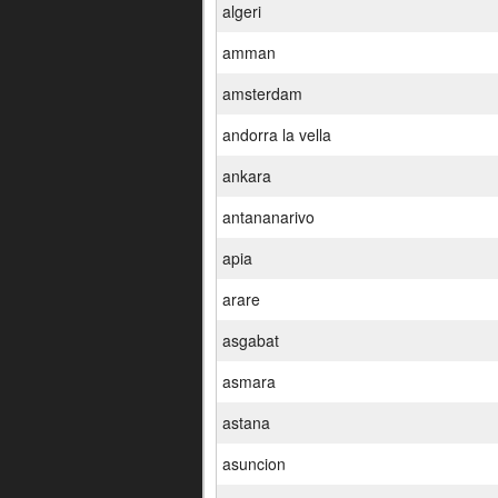
algeri
amman
amsterdam
andorra la vella
ankara
antananarivo
apia
arare
asgabat
asmara
astana
asuncion