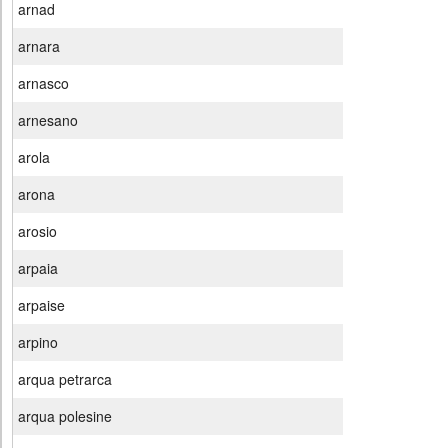
arnad
arnara
arnasco
arnesano
arola
arona
arosio
arpaia
arpaise
arpino
arqua petrarca
arqua polesine