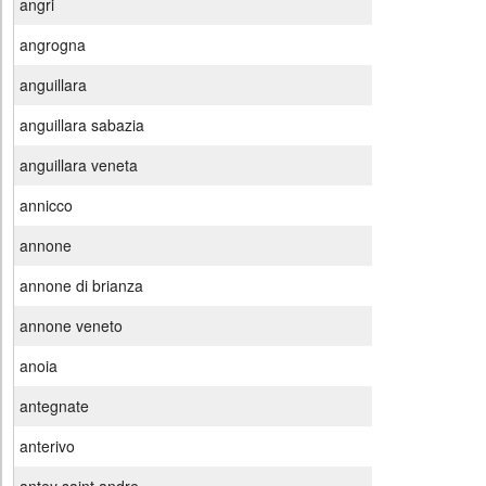
angri
angrogna
anguillara
anguillara sabazia
anguillara veneta
annicco
annone
annone di brianza
annone veneto
anoia
antegnate
anterivo