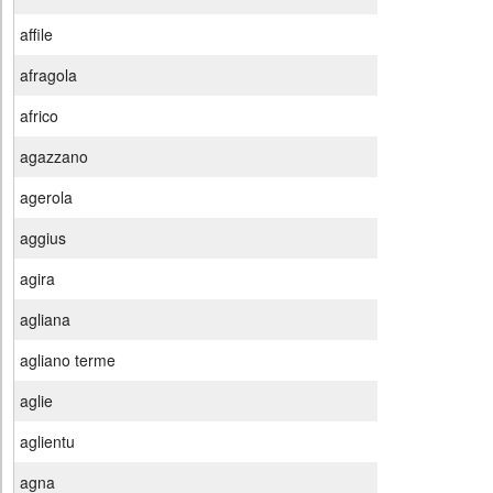
affile
afragola
africo
agazzano
agerola
aggius
agira
agliana
agliano terme
aglie
aglientu
agna