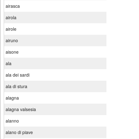
airasca
airola
airole
airuno
aisone
ala
ala dei sardi
ala di stura
alagna
alagna valsesia
alanno
alano di piave