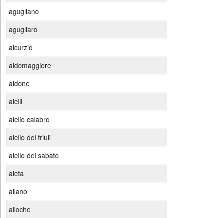
agugliano
agugliaro
aicurzio
aidomaggiore
aidone
aielli
aiello calabro
aiello del friuli
aiello del sabato
aieta
ailano
ailoche