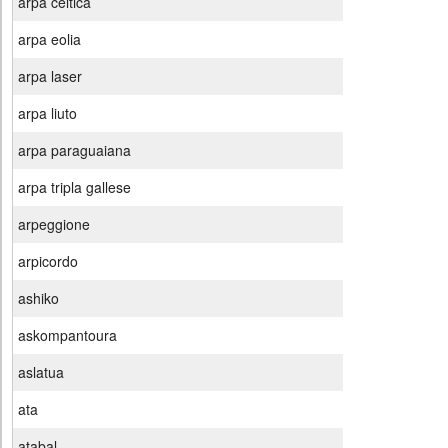
arpa celtica
arpa eolia
arpa laser
arpa liuto
arpa paraguaiana
arpa tripla gallese
arpeggione
arpicordo
ashiko
askompantoura
aslatua
ata
atabal