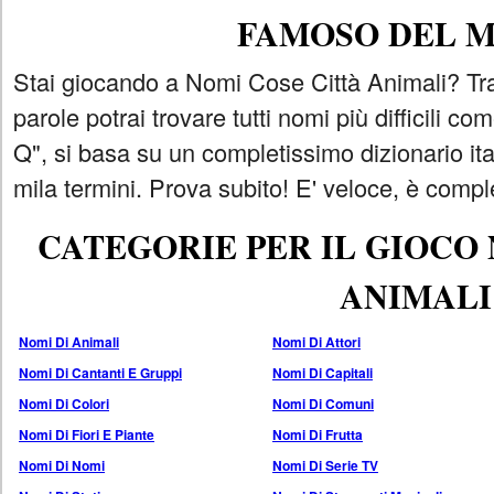
FAMOSO DEL 
Stai giocando a Nomi Cose Città Animali? Tra
parole potrai trovare tutti nomi più difficili 
Q", si basa su un completissimo dizionario i
mila termini. Prova subito! E' veloce, è comple
CATEGORIE PER IL GIOCO
ANIMALI
Nomi Di Animali
Nomi Di Attori
Nomi Di Cantanti E Gruppi
Nomi Di Capitali
Nomi Di Colori
Nomi Di Comuni
Nomi Di Fiori E Piante
Nomi Di Frutta
Nomi Di Nomi
Nomi Di Serie TV