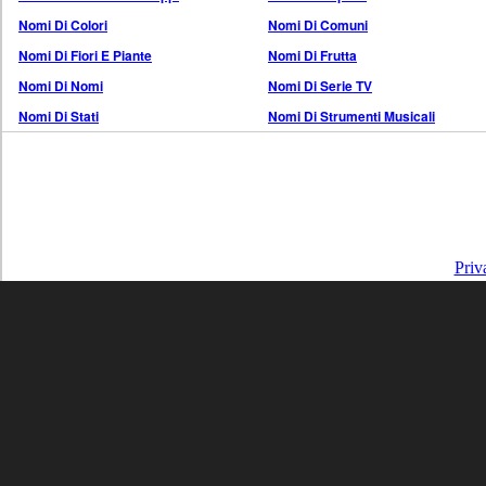
Nomi Di Colori
Nomi Di Comuni
Nomi Di Fiori E Piante
Nomi Di Frutta
Nomi Di Nomi
Nomi Di Serie TV
Nomi Di Stati
Nomi Di Strumenti Musicali
Priv