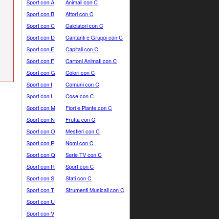
Sport con A
Animali con C
Sport con B
Attori con C
Sport con C
Calciatori con C
Sport con D
Cantanti e Gruppi con C
Sport con E
Capitali con C
Sport con F
Cartoni Animati con C
Sport con G
Colori con C
Sport con I
Comuni con C
Sport con L
Cose con C
Sport con M
Fiori e Piante con C
Sport con N
Frutta con C
Sport con O
Mestieri con C
Sport con P
Nomi con C
Sport con Q
Serie TV con C
Sport con R
Sport con C
Sport con S
Stati con C
Sport con T
Strumenti Musicali con C
Sport con U
Sport con V