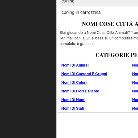
curling
curling in carrozzina
NOMI COSE CITTÀ 
Stai giocando a Nomi Cose Città Animali? Tramit
"Animali con la Q", si basa su un completissimo
completo, è gratuito!
CATEGORIE PE
Nomi Di Animali
Nom
Nomi Di Cantanti E Gruppi
Nom
Nomi Di Colori
No
Nomi Di Fiori E Piante
Nom
Nomi Di Nomi
Nom
Nomi Di Stati
Nom