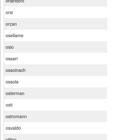
orlandoni
orsi
orzan
osellame
osio
ossari
ossoinach
ossola
osterman
osti
ostromann
osvaldo
ottino