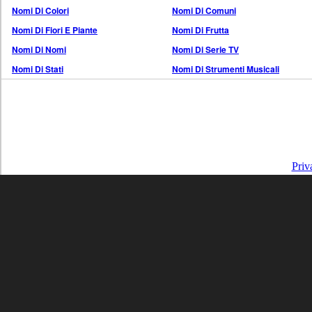
Nomi Di Colori
Nomi Di Comuni
Nomi Di Fiori E Piante
Nomi Di Frutta
Nomi Di Nomi
Nomi Di Serie TV
Nomi Di Stati
Nomi Di Strumenti Musicali
Priv