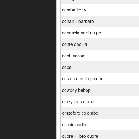
combattler v
conan il barbaro
conosciamoci un po
conte dacula
cool mccool
cops
cosa c e nella palude
cowboy bebop
crazy legs crane
cristoforo colombo
cucciolandia
cuore il libro cuore