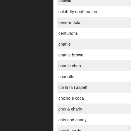
cattivik
celebrity deathmatch
cenerentola
centurions
charlie
charlie brown
charlie chan
charlotte
chi la fa l aspetti
chicho e coca
chip & charly
chip and charly
chuck norris