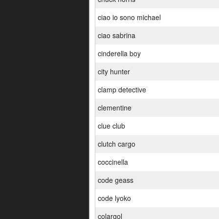
ciao io sono michael
ciao sabrina
cinderella boy
city hunter
clamp detective
clementine
clue club
clutch cargo
coccinella
code geass
code lyoko
colargol