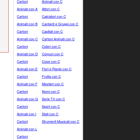
Cartoni
Animali con C
Animati con A
Attori con C
Cartoni
Calciatori con C
Animati con B
Cantanti e Gruppi con C
Cartoni
Capitali con C
Animati con C
Cartoni Animati con C
Cartoni
Colori con C
Animati con D
Comuni con C
Cartoni
Cose con C
Animati con E
Fiori e Piante con C
Cartoni
Frutta con C
Animati con F
Mestieri con C
Cartoni
Nomi con C
Animati con G
Serie TV con C
Cartoni
Sport con C
Animati con I
Stati con C
Cartoni
Strumenti Musicali con C
Animati con L
Cartoni