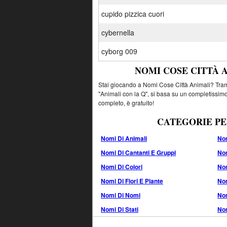
cupido pizzica cuori
cybernella
cyborg 009
NOMI COSE CITTÀ 
Stai giocando a Nomi Cose Città Animali? Tramit
"Animali con la Q", si basa su un completissimo
completo, è gratuito!
CATEGORIE PE
Nomi Di Animali
Nom
Nomi Di Cantanti E Gruppi
Nom
Nomi Di Colori
No
Nomi Di Fiori E Piante
Nom
Nomi Di Nomi
Nom
Nomi Di Stati
Nom