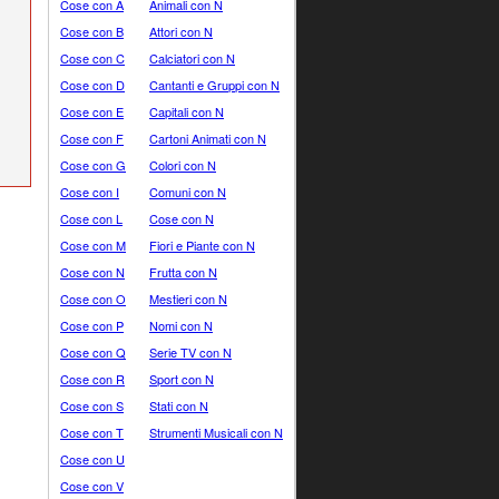
Cose con A
Animali con N
Cose con B
Attori con N
Cose con C
Calciatori con N
Cose con D
Cantanti e Gruppi con N
Cose con E
Capitali con N
Cose con F
Cartoni Animati con N
Cose con G
Colori con N
Cose con I
Comuni con N
Cose con L
Cose con N
Cose con M
Fiori e Piante con N
Cose con N
Frutta con N
Cose con O
Mestieri con N
Cose con P
Nomi con N
Cose con Q
Serie TV con N
Cose con R
Sport con N
Cose con S
Stati con N
Cose con T
Strumenti Musicali con N
Cose con U
Cose con V