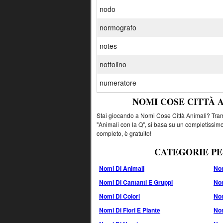
nodo
normografo
notes
nottolino
numeratore
NOMI COSE CITTÀ 
Stai giocando a Nomi Cose Città Animali? Tramit
"Animali con la Q", si basa su un completissimo
completo, è gratuito!
CATEGORIE PE
Nomi Di Animali
Nom
Nomi Di Cantanti E Gruppi
Nom
Nomi Di Colori
No
Nomi Di Fiori E Piante
Nom