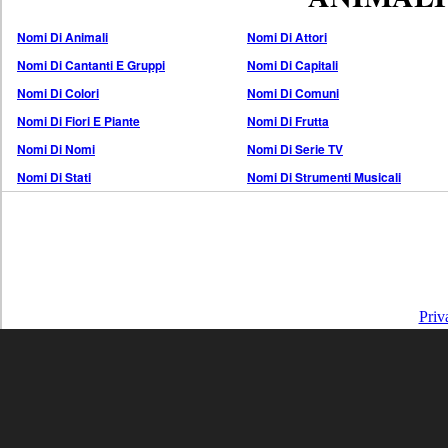
Nomi Di Animali
Nomi Di Attori
Nomi Di Cantanti E Gruppi
Nomi Di Capitali
Nomi Di Colori
Nomi Di Comuni
Nomi Di Fiori E Piante
Nomi Di Frutta
Nomi Di Nomi
Nomi Di Serie TV
Nomi Di Stati
Nomi Di Strumenti Musicali
Priv