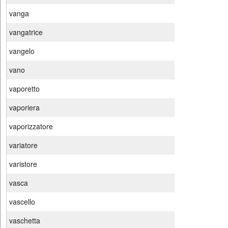
vanga
vangatrice
vangelo
vano
vaporetto
vaporiera
vaporizzatore
variatore
varistore
vasca
vascello
vaschetta