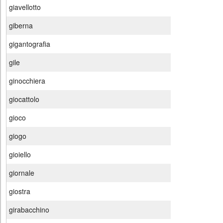
giavellotto
giberna
gigantografia
gile
ginocchiera
giocattolo
gioco
giogo
gioiello
giornale
giostra
girabacchino