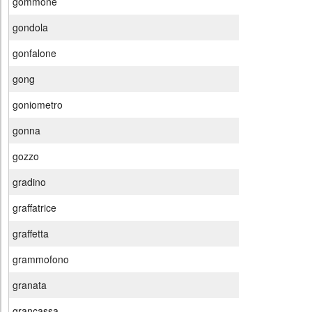
gommone
gondola
gonfalone
gong
goniometro
gonna
gozzo
gradino
graffatrice
graffetta
grammofono
granata
grancassa