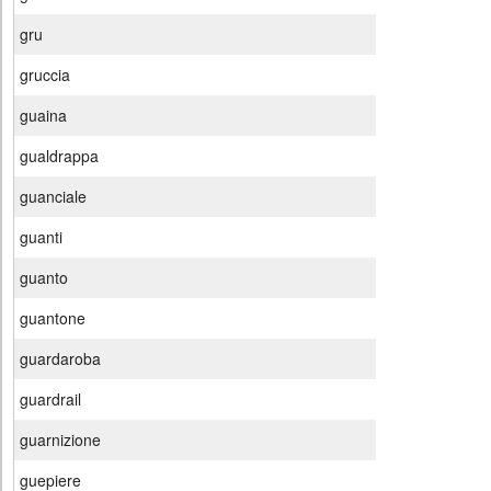
gru
gruccia
guaina
gualdrappa
guanciale
guanti
guanto
guantone
guardaroba
guardrail
guarnizione
guepiere