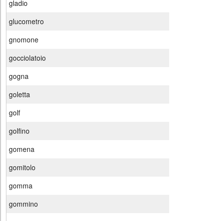
gladio
glucometro
gnomone
gocciolatoio
gogna
goletta
golf
golfino
gomena
gomitolo
gomma
gommino