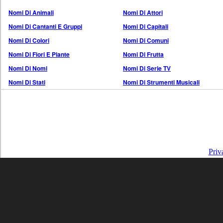
Nomi Di Animali
Nomi Di Attori
Nomi Di Cantanti E Gruppi
Nomi Di Capitali
Nomi Di Colori
Nomi Di Comuni
Nomi Di Fiori E Piante
Nomi Di Frutta
Nomi Di Nomi
Nomi Di Serie TV
Nomi Di Stati
Nomi Di Strumenti Musicali
Priv