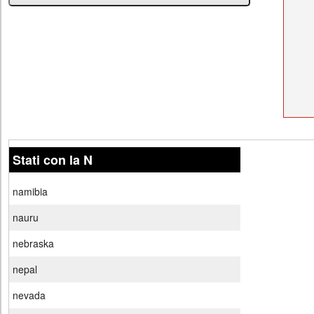
Stati con la N
namibia
nauru
nebraska
nepal
nevada