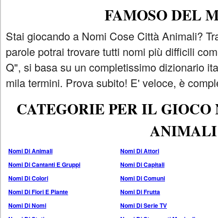
FAMOSO DEL 
Stai giocando a Nomi Cose Città Animali? Tra
parole potrai trovare tutti nomi più difficili 
Q", si basa su un completissimo dizionario i
mila termini. Prova subito! E' veloce, è comple
CATEGORIE PER IL GIOCO
ANIMALI
Nomi Di Animali
Nomi Di Attori
Nomi Di Cantanti E Gruppi
Nomi Di Capitali
Nomi Di Colori
Nomi Di Comuni
Nomi Di Fiori E Piante
Nomi Di Frutta
Nomi Di Nomi
Nomi Di Serie TV