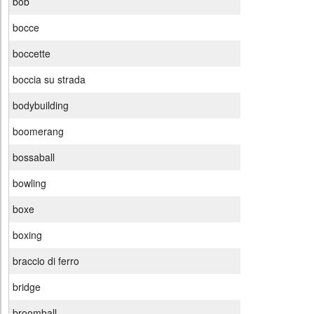
bob
bocce
boccette
boccia su strada
bodybuilding
boomerang
bossaball
bowling
boxe
boxing
braccio di ferro
bridge
broomball