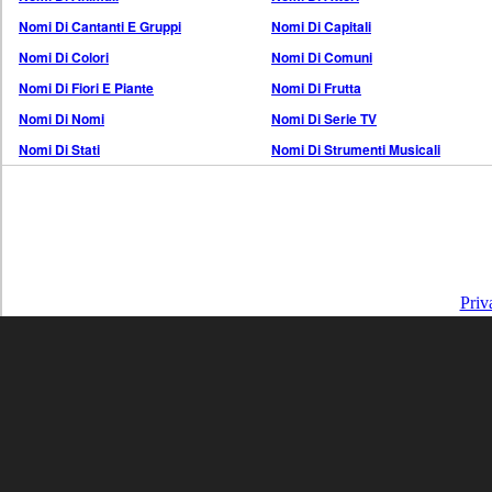
Nomi Di Cantanti E Gruppi
Nomi Di Capitali
Nomi Di Colori
Nomi Di Comuni
Nomi Di Fiori E Piante
Nomi Di Frutta
Nomi Di Nomi
Nomi Di Serie TV
Nomi Di Stati
Nomi Di Strumenti Musicali
Priv