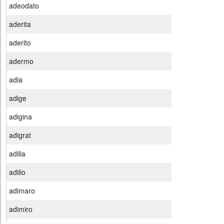
adeodato
aderita
aderito
adermo
adia
adige
adigina
adigrat
adilia
adilio
adimaro
adimiro