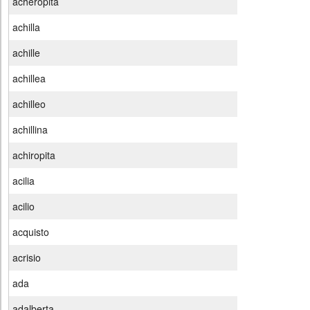
acheropita
achilla
achille
achillea
achilleo
achillina
achiropita
acilia
acilio
acquisto
acrisio
ada
adalberta