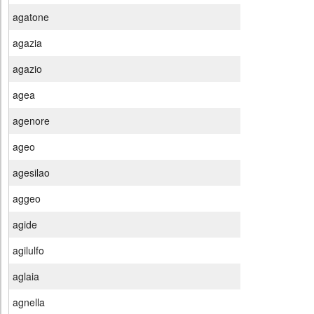
agatone
agazia
agazio
agea
agenore
ageo
agesilao
aggeo
agide
agilulfo
aglaia
agnella