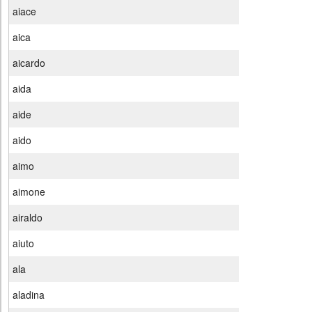
aiace
aica
aicardo
aida
aide
aido
aimo
aimone
airaldo
aiuto
ala
aladina