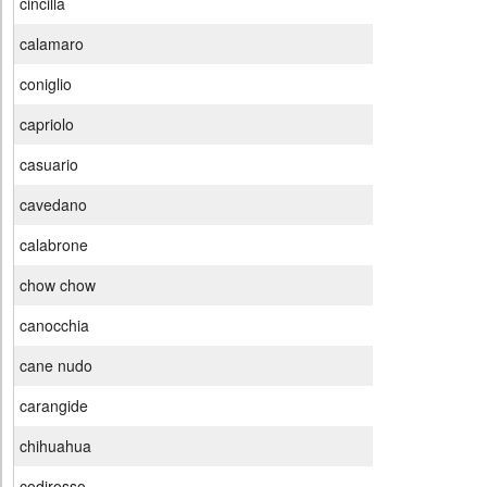
cincilla
calamaro
coniglio
capriolo
casuario
cavedano
calabrone
chow chow
canocchia
cane nudo
carangide
chihuahua
codirosso