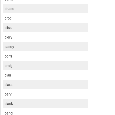
chase
croci
cliss
clery
casey
corri
craig
clair
ciara
cervi
clack
cenci