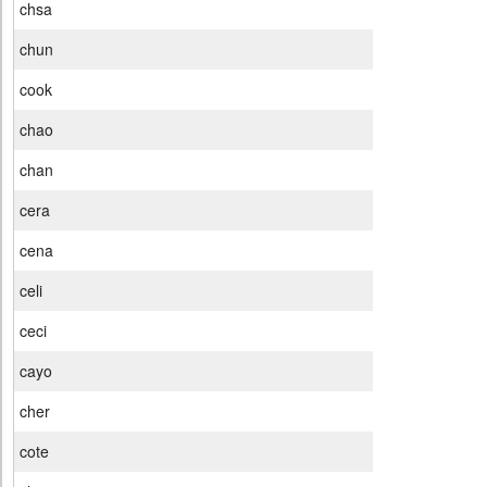
chsa
chun
cook
chao
chan
cera
cena
celi
ceci
cayo
cher
cote