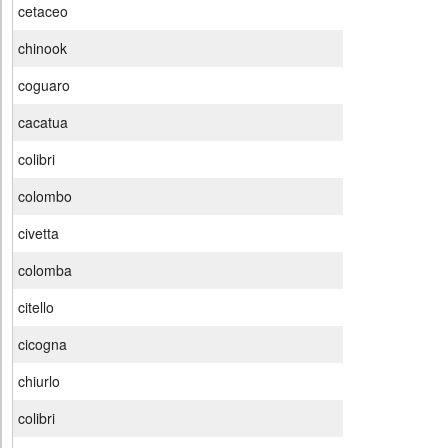
cetaceo
chinook
coguaro
cacatua
colibri
colombo
civetta
colomba
citello
cicogna
chiurlo
colibri