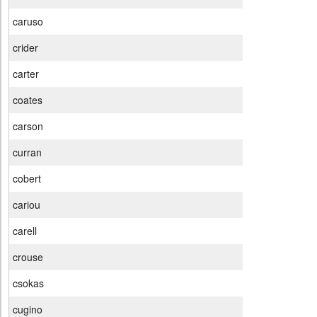
caruso
crider
carter
coates
carson
curran
cobert
cariou
carell
crouse
csokas
cugino