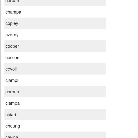
corban
champa
copley
czerny
cooper
cescon
cevoli
ciampi
corona
ciampa
chiari
cheung
cavina