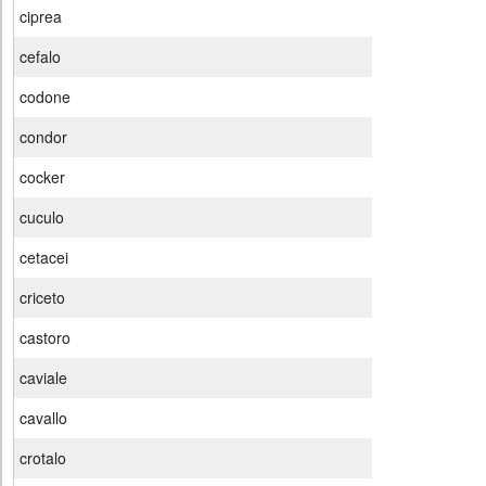
ciprea
cefalo
codone
condor
cocker
cuculo
cetacei
criceto
castoro
caviale
cavallo
crotalo