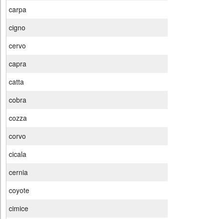
carpa
cigno
cervo
capra
catta
cobra
cozza
corvo
cicala
cernia
coyote
cimice