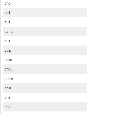
choi
coli
culf
camp
cult
culp
cave
chou
chow
chia
chen
chau