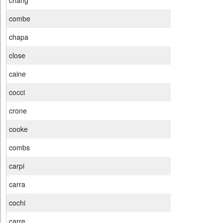
chang
combe
chapa
close
caine
cocci
crone
cooke
combs
carpi
carra
cochi
carre