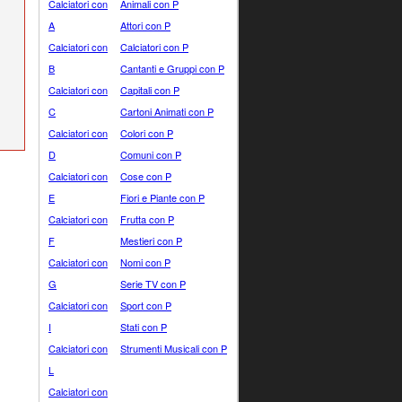
Calciatori con
Animali con P
A
Attori con P
Calciatori con
Calciatori con P
B
Cantanti e Gruppi con P
Calciatori con
Capitali con P
C
Cartoni Animati con P
Calciatori con
Colori con P
D
Comuni con P
Calciatori con
Cose con P
E
Fiori e Piante con P
Calciatori con
Frutta con P
F
Mestieri con P
Calciatori con
Nomi con P
G
Serie TV con P
Calciatori con
Sport con P
I
Stati con P
Calciatori con
Strumenti Musicali con P
L
Calciatori con