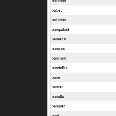
palombo
paloschi
palumbo
pampaloni
panarelli
pancaro
pancheri
pandolfini
pane
panero
panetta
pangaro
pani