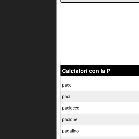
Calciatori con la P
pace
paci
paciocco
pacione
padalino