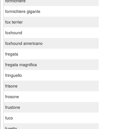
formichiere
formichiere gigante
fox terrier
foxhound
foxhound americano
fregata
fregata magnifica
fringuello
frisone
frosone
frustone
fuco
furetto