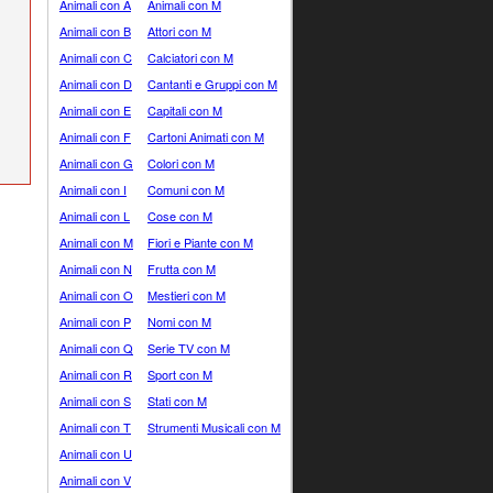
Animali con A
Animali con M
Animali con B
Attori con M
Animali con C
Calciatori con M
Animali con D
Cantanti e Gruppi con M
Animali con E
Capitali con M
Animali con F
Cartoni Animati con M
Animali con G
Colori con M
Animali con I
Comuni con M
Animali con L
Cose con M
Animali con M
Fiori e Piante con M
Animali con N
Frutta con M
Animali con O
Mestieri con M
Animali con P
Nomi con M
Animali con Q
Serie TV con M
Animali con R
Sport con M
Animali con S
Stati con M
Animali con T
Strumenti Musicali con M
Animali con U
Animali con V