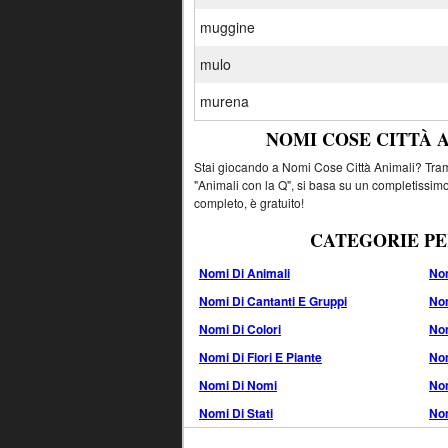
muggine
mulo
murena
NOMI COSE CITTÀ 
Stai giocando a Nomi Cose Città Animali? Tramit
"Animali con la Q", si basa su un completissimo
completo, è gratuito!
CATEGORIE PE
Nomi Di Animali
Nom
Nomi Di Cantanti E Gruppi
Nom
Nomi Di Colori
No
Nomi Di Fiori E Piante
Nom
Nomi Di Nomi
Nom
Nomi Di Stati
Nom