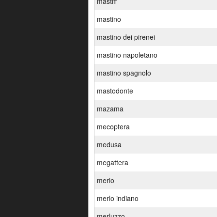
mastiff
mastino
mastino dei pirenei
mastino napoletano
mastino spagnolo
mastodonte
mazama
mecoptera
medusa
megattera
merlo
merlo indiano
merluzzo