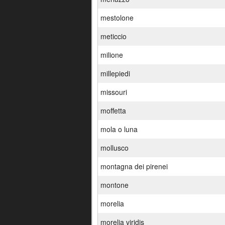
mestolone
meticcio
milione
millepiedi
missouri
moffetta
mola o luna
mollusco
montagna dei pirenei
montone
morelia
morelia viridis