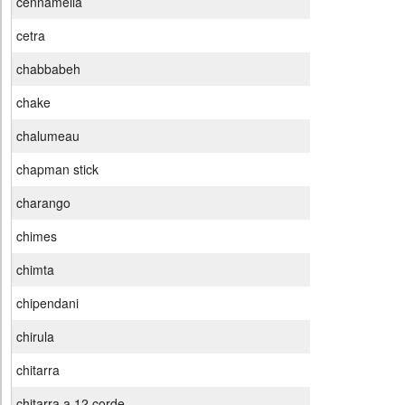
cennamella
cetra
chabbabeh
chake
chalumeau
chapman stick
charango
chimes
chimta
chipendani
chirula
chitarra
chitarra a 12 corde