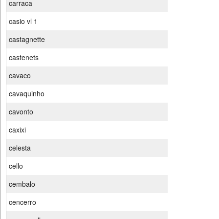
carraca
casio vl 1
castagnette
castenets
cavaco
cavaquinho
cavonto
caxixi
celesta
cello
cembalo
cencerro