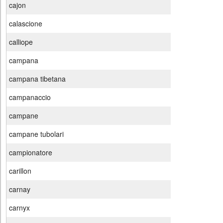
cajon
calascione
calliope
campana
campana tibetana
campanaccio
campane
campane tubolari
campionatore
carillon
carnay
carnyx