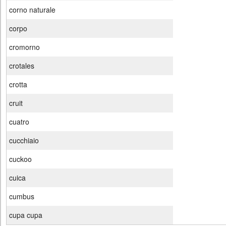
corno naturale
corpo
cromorno
crotales
crotta
cruit
cuatro
cucchiaio
cuckoo
cuica
cumbus
cupa cupa