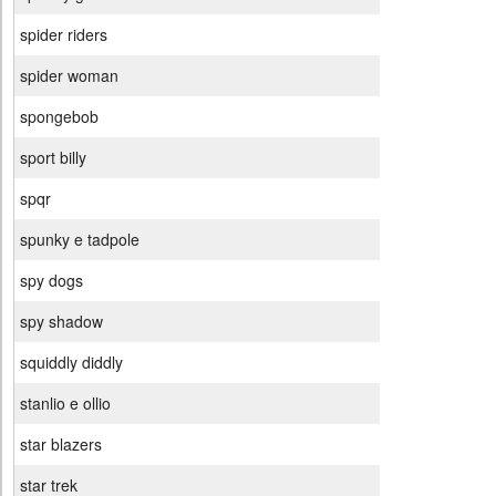
spider riders
spider woman
spongebob
sport billy
spqr
spunky e tadpole
spy dogs
spy shadow
squiddly diddly
stanlio e ollio
star blazers
star trek