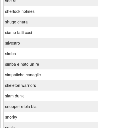
she ra
sherlock holmes
shugo chara
siamo fatti cosi
silvestro
simba
simba e nato un re
simpatiche canaglie
skeleton warriors
slam dunk
snooper e bla bla
snorky
sonic