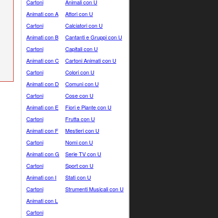
Cartoni
Animali con U
Animati con A
Attori con U
Cartoni
Calciatori con U
Animati con B
Cantanti e Gruppi con U
Cartoni
Capitali con U
Animati con C
Cartoni Animati con U
Cartoni
Colori con U
Animati con D
Comuni con U
Cartoni
Cose con U
Animati con E
Fiori e Piante con U
Cartoni
Frutta con U
Animati con F
Mestieri con U
Cartoni
Nomi con U
Animati con G
Serie TV con U
Cartoni
Sport con U
Animati con I
Stati con U
Cartoni
Strumenti Musicali con U
Animati con L
Cartoni