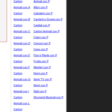
Cartoni
Animali con P
Animati con A
Attori con P
Cartoni
Calciatori con P
Animati con B
Cantanti e Gruppi con P
Cartoni
Capitali con P
Animati con C
Cartoni Animati con P
Cartoni
Colori con P
Animati con D
Comuni con P
Cartoni
Cose con P
Animati con E
Fiori e Piante con P
Cartoni
Frutta con P
Animati con F
Mestieri con P
Cartoni
Nomi con P
Animati con G
Serie TV con P
Cartoni
Sport con P
Animati con I
Stati con P
Cartoni
Strumenti Musicali con P
Animati con L
Cartoni