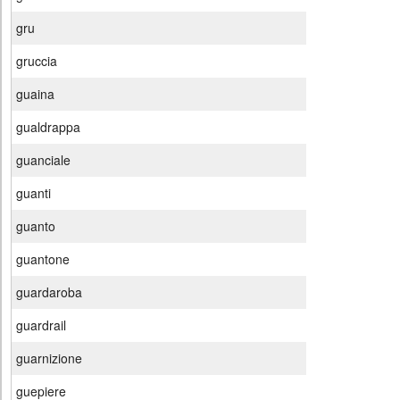
gru
gruccia
guaina
gualdrappa
guanciale
guanti
guanto
guantone
guardaroba
guardrail
guarnizione
guepiere