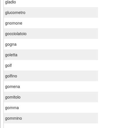
gladio
glucometro
gnomone
gocciolatoio
gogna
goletta
golf
golfino
gomena
gomitolo
gomma
gommino