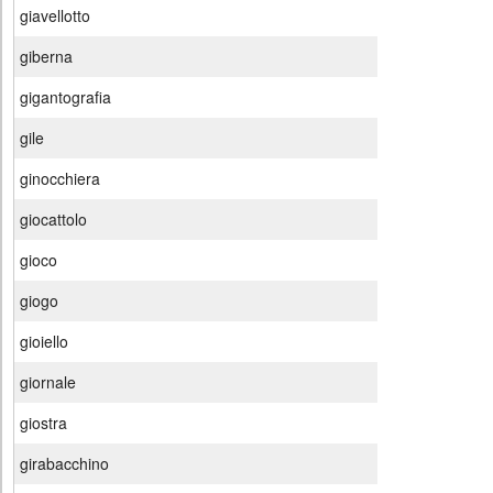
giavellotto
giberna
gigantografia
gile
ginocchiera
giocattolo
gioco
giogo
gioiello
giornale
giostra
girabacchino