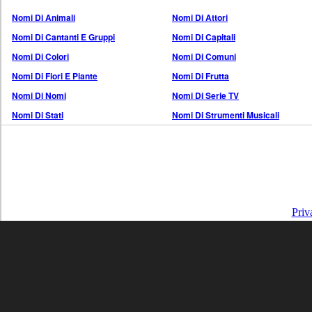
Nomi Di Animali
Nomi Di Attori
Nomi Di Cantanti E Gruppi
Nomi Di Capitali
Nomi Di Colori
Nomi Di Comuni
Nomi Di Fiori E Piante
Nomi Di Frutta
Nomi Di Nomi
Nomi Di Serie TV
Nomi Di Stati
Nomi Di Strumenti Musicali
Priv