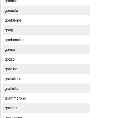
gommone
gondola
gonfalone
gong
goniometro
gonna
gozzo
gradino
graffatrice
graffetta
grammofono
granata
grancassa