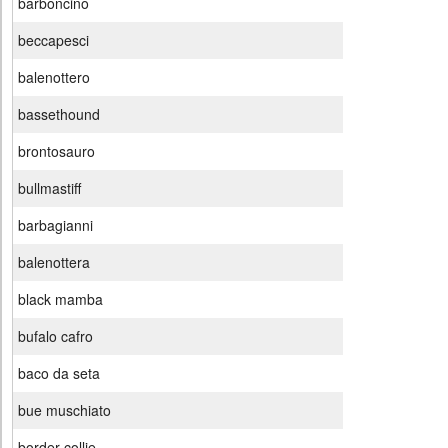
barboncino
beccapesci
balenottero
bassethound
brontosauro
bullmastiff
barbagianni
balenottera
black mamba
bufalo cafro
baco da seta
bue muschiato
border collie