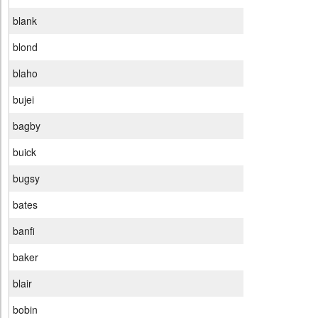
blank
blond
blaho
bujei
bagby
buick
bugsy
bates
banfi
baker
blair
bobin