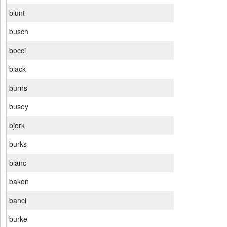
blunt
busch
bocci
black
burns
busey
bjork
burks
blanc
bakon
banci
burke