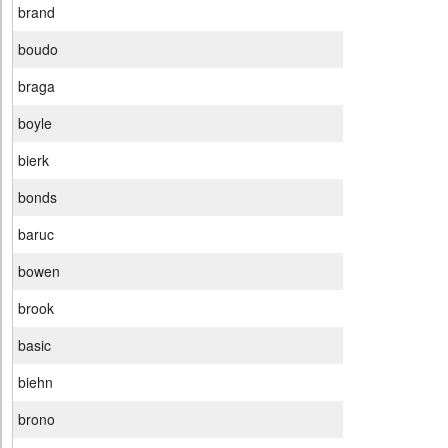
brand
boudo
braga
boyle
bierk
bonds
baruc
bowen
brook
basic
biehn
brono