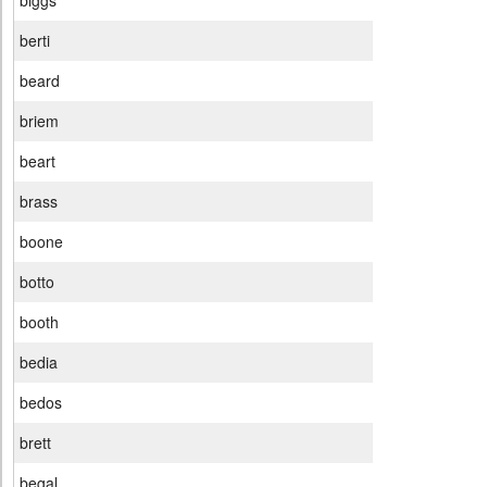
biggs
berti
beard
briem
beart
brass
boone
botto
booth
bedia
bedos
brett
begal