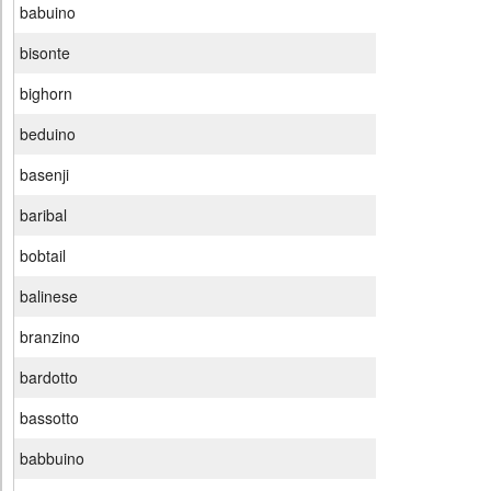
babuino
bisonte
bighorn
beduino
basenji
baribal
bobtail
balinese
branzino
bardotto
bassotto
babbuino