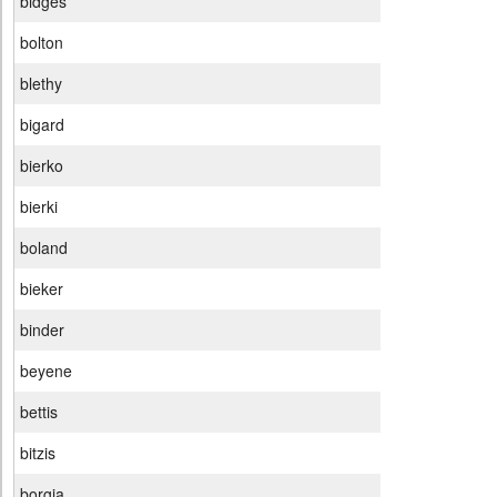
bidges
bolton
blethy
bigard
bierko
bierki
boland
bieker
binder
beyene
bettis
bitzis
borgia