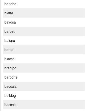
bonobo
blatta
bavosa
barbet
balena
borzoi
biacco
bradipo
barbone
baccala
bulldog
baccala