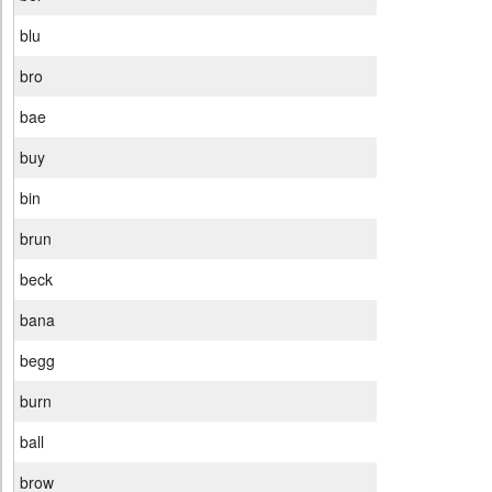
blu
bro
bae
buy
bin
brun
beck
bana
begg
burn
ball
brow