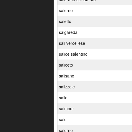
salerno
saletto
salgareda
sali vercellese
salice salentino
saliceto
salisano
salizzole
salle
salmour
salo
salorno