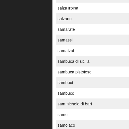
salza irpina
salzano
samarate
samassi
samatzai
sambuca di sicilia
sambuca pistoiese
sambuci
sambuco
sammichele di bari
samo
samolaco