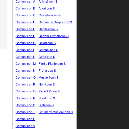
Comuni con A
Animali con S
Comuni con B
Attori con S
Comuni con C
Calciatori con S
Comuni con D
Cantanti e Gruppi con S
Comuni con E
Capitali con S
Comuni con F
Cartoni Animati con S
Comuni con G
Colori con S
Comuni con I
Comuni con S
Comuni con L
Cose con S
Comuni con M
Fiori e Piante con S
Comuni con N
Frutta con S
Comuni con O
Mestieri con S
Comuni con P
Nomi con S
Comuni con Q
Serie TV con S
Comuni con R
Sport con S
Comuni con S
Stati con S
Comuni con T
Strumenti Musicali con S
Comuni con U
Comuni con V