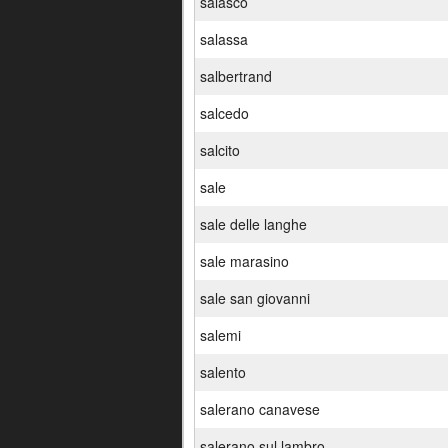
salasco
salassa
salbertrand
salcedo
salcito
sale
sale delle langhe
sale marasino
sale san giovanni
salemi
salento
salerano canavese
salerano sul lambro