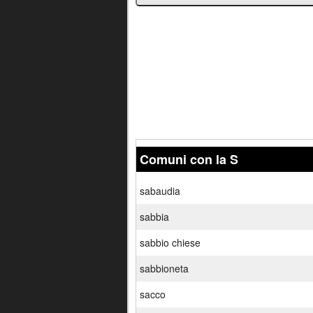
Comuni con la S
sabaudia
sabbia
sabbio chiese
sabbioneta
sacco